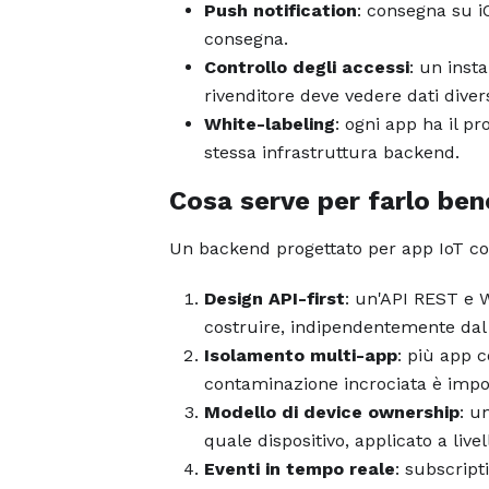
Push notification
: consegna su i
consegna.
Controllo degli accessi
: un inst
rivenditore deve vedere dati diver
White-labeling
: ogni app ha il p
stessa infrastruttura backend.
Cosa serve per farlo ben
Un backend progettato per app IoT co
Design API-first
: un'API REST e 
costruire, indipendentemente dal
Isolamento multi-app
: più app c
contaminazione incrociata è imposs
Modello di device ownership
: u
quale dispositivo, applicato a liv
Eventi in tempo reale
: subscrip