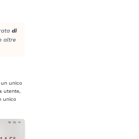
trata
di
 altre
 un unico
a utente,
n unico