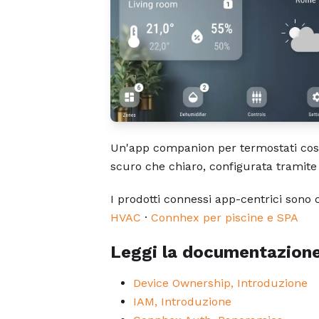
Un'app companion per termostati costr
scuro che chiaro, configurata tramite 
I prodotti connessi app-centrici sono ce
HVAC
·
Connhex per piscine e SPA
Leggi la documentazione
Device Ownership, Introduzione
IAM, Introduzione