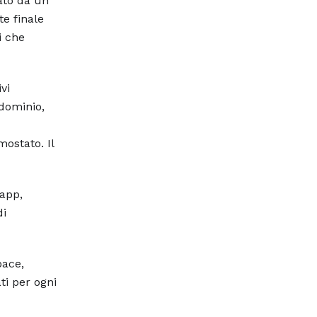
ato da un
te finale
i che
vi
 dominio,
ostato. Il
-app,
di
pace,
ti per ogni