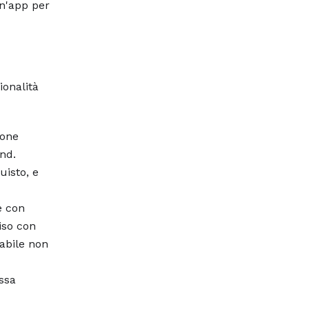
un'app per
ionalità
ione
nd.
uisto, e
e con
iso con
dabile non
ssa