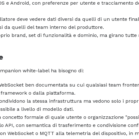
OS e Android, con preferenze per utente e tracciamento d
allatore deve vedere dati diversi da quelli di un utente fina
si da quelli del team interno del produttore.
roprio brand, set di funzionalità e dominio, ma girano tutte 
e
mpanion white-label ha bisogno di:
WebSocket ben documentata su cui qualsiasi team fronte
 framework o dalla piattaforma.
ondividono la stessa infrastruttura ma vedono solo i propri 
ibile a livello di modello dati.
n concetto formale di quale utente o organizzazione "poss
ello API, con semantica di trasferimento e condivisione conf
tion WebSocket o MQTT alla telemetria del dispositivo, in 