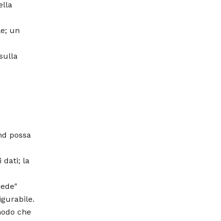
ella
le; un
sulla
nd possa
dati; la
iede"
igurabile.
modo che