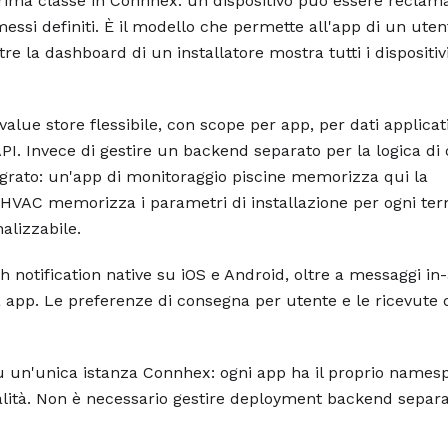
rima classe in Connhex: un dispositivo può essere reclam
essi definiti. È il modello che permette all'app di un uten
tre la dashboard di un installatore mostra tutti i dispositiv
alue store flessibile, con scope per app, per dati applicati
 API. Invece di gestire un backend separato per la logica di
grato: un'app di monitoraggio piscine memorizza qui la
 HVAC memorizza i parametri di installazione per ogni term
lizzabile.
notification native su iOS e Android, oltre a messaggi in
ua app. Le preferenze di consegna per utente e le ricevute 
su un'unica istanza Connhex: ogni app ha il proprio names
lità. Non è necessario gestire deployment backend separa