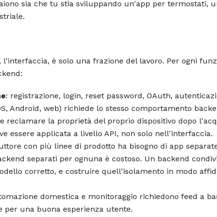
paiono sia che tu stia sviluppando un'app per termostati, 
triale.
l'interfaccia, è solo una frazione del lavoro. Per ogni funz
ckend:
ne
: registrazione, login, reset password, OAuth, autenticaz
iOS, Android, web) richiede lo stesso comportamento backe
e reclamare la proprietà del proprio dispositivo dopo l'acq
e essere applicata a livello API, non solo nell'interfaccia.
uttore con più linee di prodotto ha bisogno di app separat
ckend separati per ognuna è costoso. Un backend condiv
odello corretto, e costruire quell'isolamento in modo affi
utomazione domestica e monitoraggio richiedono feed a ba
nte per una buona esperienza utente.