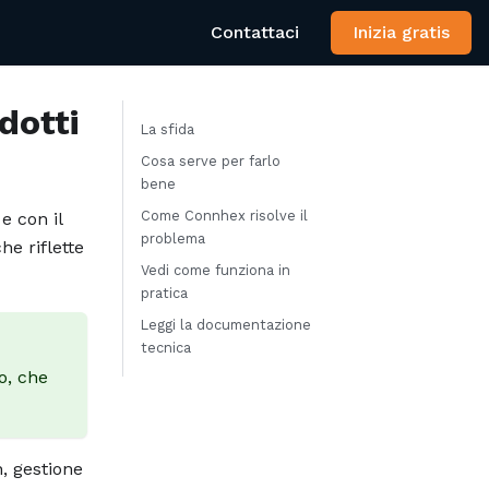
Contattaci
Inizia gratis
dotti
La sfida
Cosa serve per farlo
bene
Come Connhex risolve il
e con il
problema
e riflette
Vedi come funziona in
pratica
Leggi la documentazione
tecnica
o, che
n, gestione