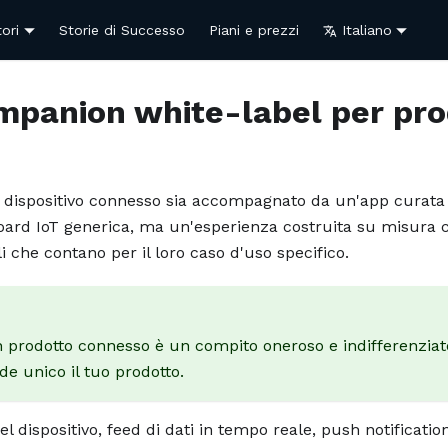
ori
Storie di Successo
Piani e prezzi
Italiano
mpanion white-label per pro
loro dispositivo connesso sia accompagnato da un'app curata 
ard IoT generica, ma un'esperienza costruita su misura ch
lli che contano per il loro caso d'uso specifico.
un prodotto connesso è un compito oneroso e indifferenziat
de unico il tuo prodotto.
 dispositivo, feed di dati in tempo reale, push notificatio