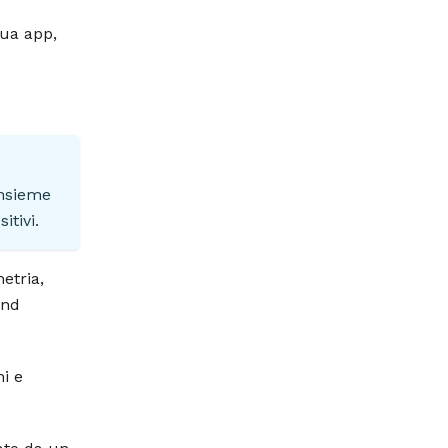
tua app,
insieme
itivi.
etria,
end
ni e