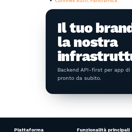
Connhex Auth, Panoramica
Il tuo brand
la nostra
infrastrutt
Backend API-first per app di
pronto da subito.
Piattaforma
Funzionalità principali