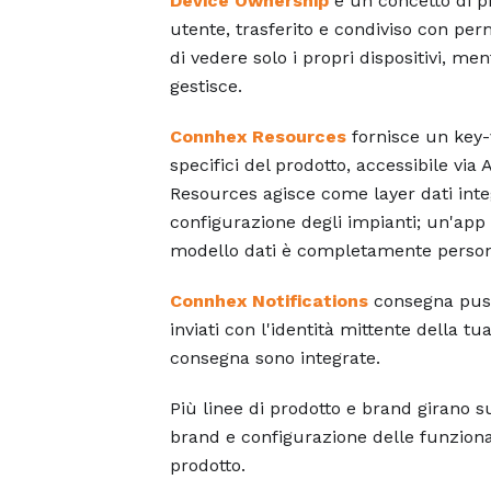
Device Ownership
è un concetto di p
utente, trasferito e condiviso con perm
di vedere solo i propri dispositivi, men
gestisce.
Connhex Resources
fornisce un key-v
specifici del prodotto, accessibile via
Resources agisce come layer dati inte
configurazione degli impianti; un'app
modello dati è completamente persona
Connhex Notifications
consegna push 
inviati con l'identità mittente della t
consegna sono integrate.
Più linee di prodotto e brand girano 
brand e configurazione delle funziona
prodotto.