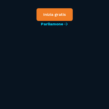
Inizia gratis
Parliamone
Scopri Connhex
Una panoramica della piattaforma