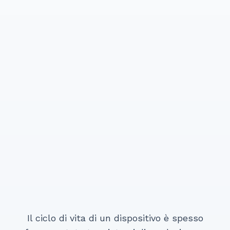
Connhex Auth & IAM
Connhex Pay
Connhex Rules Engine
Connhex Notifications
Applicazioni Business
Connhex AI
Il ciclo di vita di un dispositivo è spesso