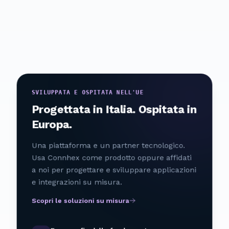
GDPR
Direttiva RED
ETSI EN 303 645
ISO/IEC 27001
UK PSTI Act
SVILUPPATA E OSPITATA NELL'UE
Progettata in Italia. Ospitata in
Europa.
Una piattaforma e un partner tecnologico.
Usa Connhex come prodotto oppure affidati
a noi per progettare e sviluppare applicazioni
e integrazioni su misura.
Scopri le soluzioni su misura