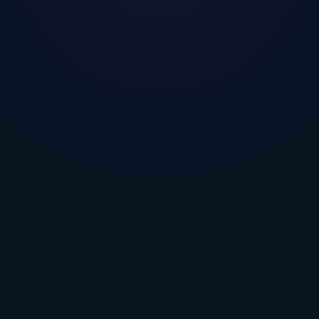
Headless e API-First
API RESTful che seguono gli standard
JSON:API,
accuratamente documentate
.
Costruisci app e UI su misura senza
preoccuparti di gestione infrastruttura e
scalabilità.