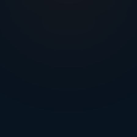
Gli stessi permessi granulari controllano ciò
che utenti, applicazioni e agenti AI possono
leggere e fare.
Azioni sicure
Il software autorizzato passa dalle domande
a regole, workflow e comandi diretti verso il
campo.