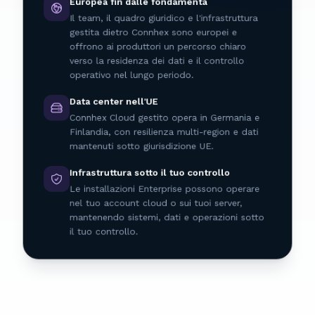
Europea fin dalle fondamenta
Il team, il quadro giuridico e l'infrastruttura
gestita dietro Connhex sono europei e
offrono ai produttori un percorso chiaro
verso la residenza dei dati e il controllo
operativo nel lungo periodo.
Data center nell'UE
Connhex Cloud gestito opera in Germania e
Finlandia, con resilienza multi-region e dati
mantenuti sotto giurisdizione UE.
Infrastruttura sotto il tuo controllo
Le installazioni Enterprise possono operare
nel tuo account cloud o sui tuoi server,
mantenendo sistemi, dati e operazioni sotto
il tuo controllo.