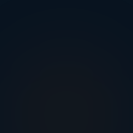
telemetria in modo responsabile servono
identità, relazioni, storico, permessi e
percorsi sicuri verso i dispositivi. Connhex
integra questa base nella piattaforma.
Contesto di prodotto
La telemetria rimane collegata a modelli,
proprietari, installazioni, relazioni e stato del
ciclo di vita.
Accesso governato