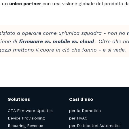
re un
unico partner
con una visione globale del prodotto d
ziato a operare come un'unica squadra - non ho
zione di
firmware vs. mobile vs. cloud
. Oltre alle n
azzi mettono il cuore in ciò che fanno - e si vede.
Solutions
Casi d'uso
OTA Firmware Updates
per la Domotica
Device Provisioning
per HVAC
Recurring Revenue
per Distributori Automatici