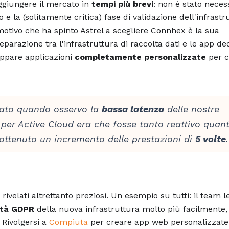
giungere il mercato in
tempi più brevi
: non è stato neces
 e la (solitamente critica) fase di validazione dell'infrastr
motivo che ha spinto Astrel a scegliere Connhex è la sua
eparazione tra l'infrastruttura di raccolta dati e le app ded
luppare applicazioni
completamente personalizzate
per c
ato quando osservo la
bassa latenza
delle nostre
o per Active Cloud era che fosse tanto reattivo quant
ottenuto un incremento delle prestazioni di
5 volte
.
rivelati altrettanto preziosi. Un esempio su tutti: il team l
ità GDPR
della nuova infrastruttura molto più facilmente,
Rivolgersi a
Compiuta
per creare app web personalizzate