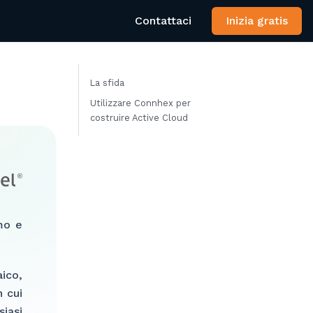
Contattaci
Inizia gratis
La sfida
Utilizzare Connhex per
costruire Active Cloud
mo e
ico,
n cui
iasi