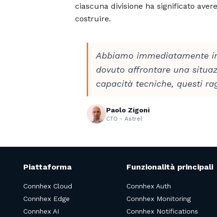
ciascuna divisione ha significato ave
costruire.
Abbiamo immediatamente ini
dovuto affrontare una situa
capacità tecniche, questi rag
Paolo Zigoni
CTO - Astrel
Piattaforma
Funzionalità principali
Connhex Cloud
Connhex Auth
Connhex Edge
Connhex Monitoring
Connhex AI
Connhex Notifications