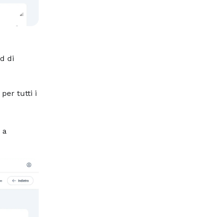
d di
per tutti i
 a