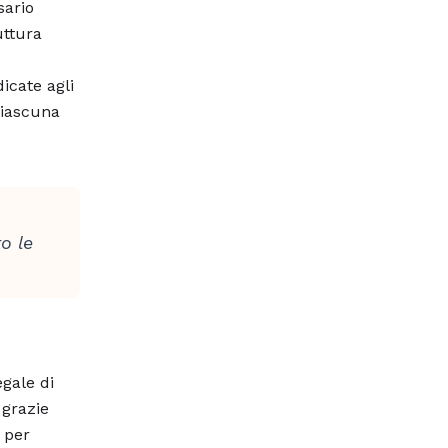
sario
uttura
icate agli
iascuna
o le
egale di
 grazie
 per