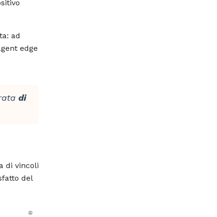
sitivo
ta: ad
 agent edge
trata
di
a di vincoli
fatto del