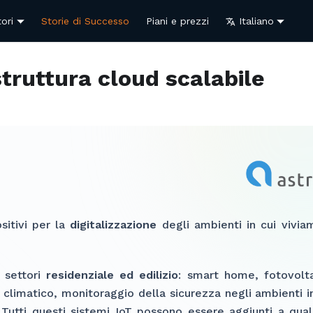
ori
Storie di Successo
Piani e prezzi
Italiano
struttura cloud scalabile
sitivi per la
digitalizzazione
degli ambienti in cui vivia
i settori
residenziale ed edilizio
: smart home, fotovolta
 climatico, monitoraggio della sicurezza negli ambienti i
Tutti questi sistemi IoT possono essere aggiunti a quals