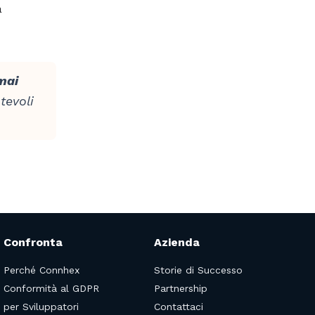
a
mai
otevoli
Confronta
Azienda
Perché Connhex
Storie di Successo
Conformità al GDPR
Partnership
per Sviluppatori
Contattaci